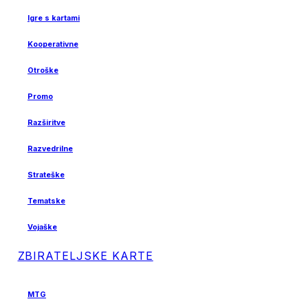
Igre s kartami
Kooperativne
Otroške
Promo
Razširitve
Razvedrilne
Strateške
Tematske
Vojaške
ZBIRATELJSKE KARTE
MTG