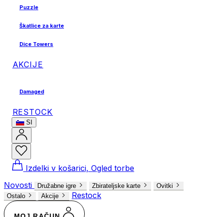
Puzzle
Škatlice za karte
Dice Towers
AKCIJE
Damaged
RESTOCK
SI
Izdelki v košarici, Ogled torbe
Novosti
Družabne igre
Zbirateljske karte
Ovitki
Restock
Ostalo
Akcije
MOJ RAČUN