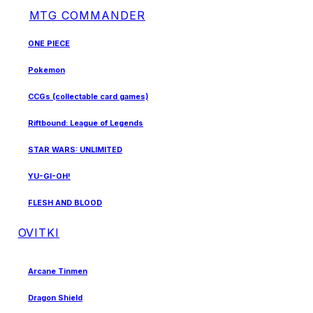
MTG COMMANDER
ONE PIECE
Pokemon
CCGs (collectable card games)
Riftbound: League of Legends
STAR WARS: UNLIMITED
YU-GI-OH!
FLESH AND BLOOD
OVITKI
Arcane Tinmen
Dragon Shield