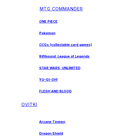
MTG COMMANDER
ONE PIECE
Pokemon
CCGs (collectable card games)
Riftbound: League of Legends
STAR WARS: UNLIMITED
YU-GI-OH!
FLESH AND BLOOD
OVITKI
Arcane Tinmen
Dragon Shield