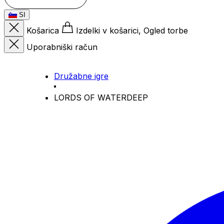
SI
Košarica
Izdelki v košarici, Ogled torbe
Uporabniški račun
Družabne igre
LORDS OF WATERDEEP