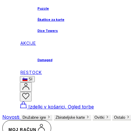
Puzzle
Škatlice za karte
Dice Towers
AKCIJE
Damaged
RESTOCK
SI
Izdelki v košarici, Ogled torbe
Novosti
Družabne igre
Zbirateljske karte
Ovitki
Ostalo
MOJ RAČUN