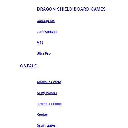
DRAGON SHIELD BOARD GAMES
Gamegenic
Just Sleeves
MTL
Ultra Pro
OSTALO
Albumi za karte
Army Painter
Igralne podloge
Kocke
Organizatorji