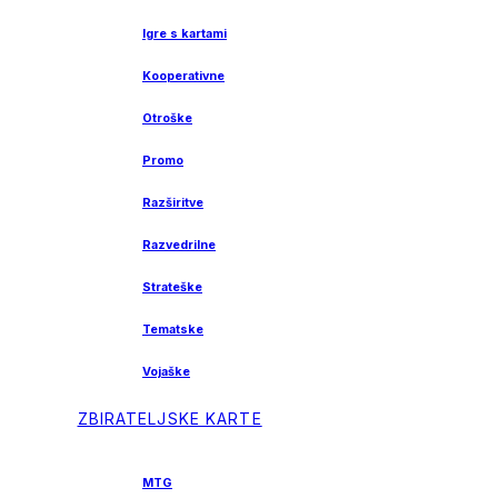
Igre s kartami
Kooperativne
Otroške
Promo
Razširitve
Razvedrilne
Strateške
Tematske
Vojaške
ZBIRATELJSKE KARTE
MTG