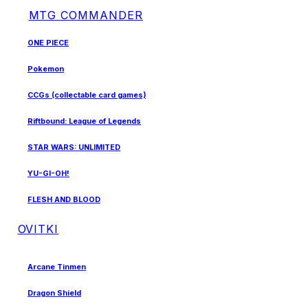
MTG COMMANDER
ONE PIECE
Pokemon
CCGs (collectable card games)
Riftbound: League of Legends
STAR WARS: UNLIMITED
YU-GI-OH!
FLESH AND BLOOD
OVITKI
Arcane Tinmen
Dragon Shield