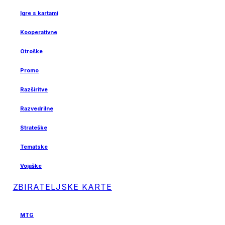
Igre s kartami
Kooperativne
Otroške
Promo
Razširitve
Razvedrilne
Strateške
Tematske
Vojaške
ZBIRATELJSKE KARTE
MTG