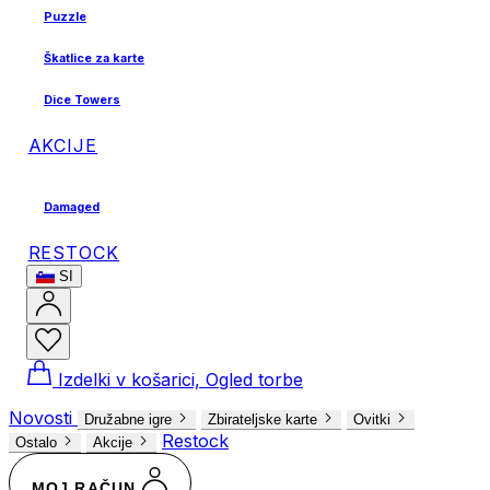
Puzzle
Škatlice za karte
Dice Towers
AKCIJE
Damaged
RESTOCK
SI
Izdelki v košarici, Ogled torbe
Novosti
Družabne igre
Zbirateljske karte
Ovitki
Restock
Ostalo
Akcije
MOJ RAČUN