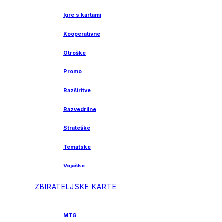
Igre s kartami
Kooperativne
Otroške
Promo
Razširitve
Razvedrilne
Strateške
Tematske
Vojaške
ZBIRATELJSKE KARTE
MTG