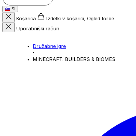
SI
Košarica
Izdelki v košarici, Ogled torbe
Uporabniški račun
Družabne igre
MINECRAFT: BUILDERS & BIOMES