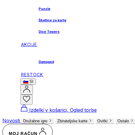
Puzzle
Škatlice za karte
Dice Towers
AKCIJE
Damaged
RESTOCK
SI
Izdelki v košarici, Ogled torbe
Novosti
Družabne igre
Zbirateljske karte
Ovitki
Ostalo
MOJ RAČUN