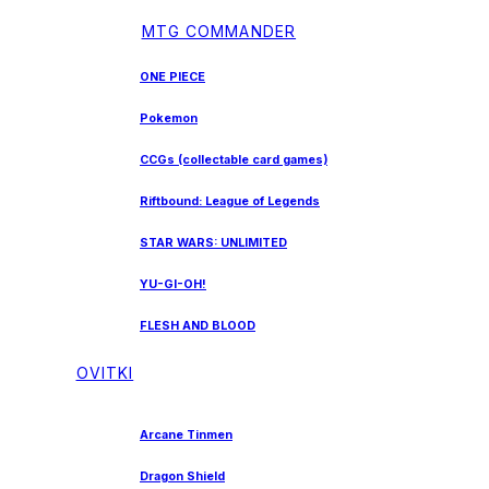
MTG COMMANDER
ONE PIECE
Pokemon
CCGs (collectable card games)
Riftbound: League of Legends
STAR WARS: UNLIMITED
YU-GI-OH!
FLESH AND BLOOD
OVITKI
Arcane Tinmen
Dragon Shield