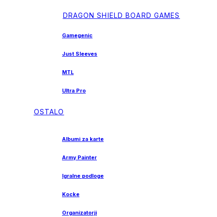
DRAGON SHIELD BOARD GAMES
Gamegenic
Just Sleeves
MTL
Ultra Pro
OSTALO
Albumi za karte
Army Painter
Igralne podloge
Kocke
Organizatorji