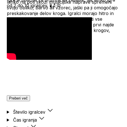
lahko na poti skozi mutacijske naprave spremeni
od 2 do 10 igralcev. 🧪🔬🦠
svojo obliko, barvo ali vzorec, jaški pa ji omogočajo
preskakovanje delov kroga. Igralci morajo hitro in
pravilno slediti poti amebe ter upoštevati vse
spremembe, ki se zgodijo na poti. Kdor prvi najde
pravo amebo, dobi točko. Igra traja več krogov,
zmaga pa tisti, ki zbere največ točk.
Preberi več
Število igralcev
Čas igranja