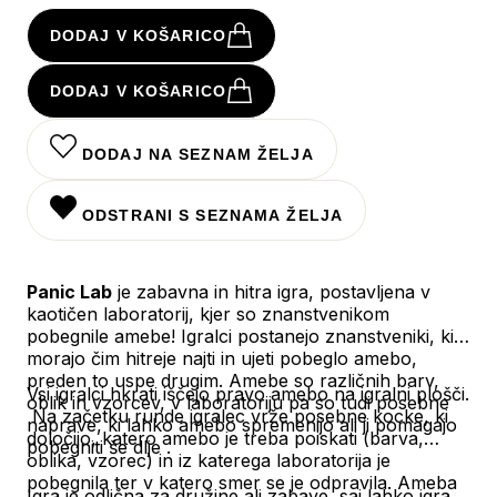
DODAJ V KOŠARICO
DODAJ V KOŠARICO
DODAJ NA SEZNAM ŽELJA
ODSTRANI S SEZNAMA ŽELJA
Panic Lab
je zabavna in hitra igra, postavljena v
kaotičen laboratorij, kjer so znanstvenikom
pobegnile amebe! Igralci postanejo znanstveniki, ki
morajo čim hitreje najti in ujeti pobeglo amebo,
preden to uspe drugim. Amebe so različnih barv,
Vsi igralci hkrati iščejo pravo amebo na igralni plošči.
oblik in vzorcev, v laboratoriju pa so tudi posebne
Na začetku runde igralec vrže posebne kocke, ki
naprave, ki lahko amebo spremenijo ali ji pomagajo
določijo, katero amebo je treba poiskati (barva,
pobegniti še dlje .
oblika, vzorec) in iz katerega laboratorija je
pobegnila ter v katero smer se je odpravila. Ameba
Igra je odlična za družine ali zabave, saj lahko igra