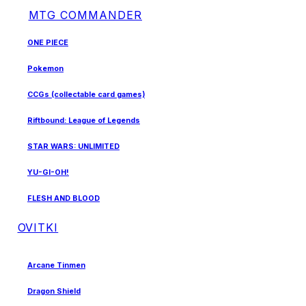
MTG COMMANDER
ONE PIECE
Pokemon
CCGs (collectable card games)
Riftbound: League of Legends
STAR WARS: UNLIMITED
YU-GI-OH!
FLESH AND BLOOD
OVITKI
Arcane Tinmen
Dragon Shield