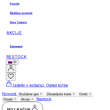
Puzzle
Škatlice za karte
Dice Towers
AKCIJE
Damaged
RESTOCK
SI
Izdelki v košarici, Ogled torbe
Novosti
Družabne igre
Zbirateljske karte
Ovitki
Restock
Ostalo
Akcije
MOJ RAČUN