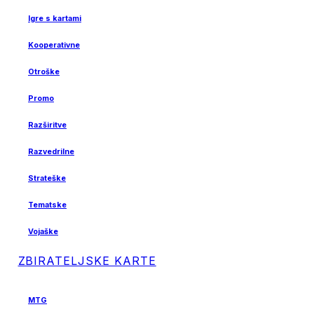
Igre s kartami
Kooperativne
Otroške
Promo
Razširitve
Razvedrilne
Strateške
Tematske
Vojaške
ZBIRATELJSKE KARTE
MTG