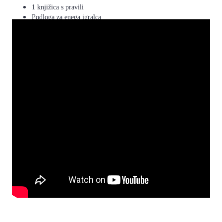
1 knjižica s pravili
Podloga za enega igralca
Števci škode
1 velik kovinski kovanec
1 deck box
1 Hitri vodnik za odklepanje strategij
1 kodna kartics za igranje v Pokemon TCG Online ali
Pokemon TCG Live