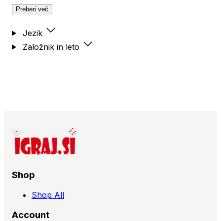
Preberi več
Jezik
Založnik in leto
Shop
Shop All
Account