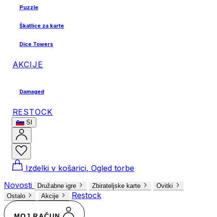
Puzzle
Škatlice za karte
Dice Towers
AKCIJE
Damaged
RESTOCK
SI
Izdelki v košarici, Ogled torbe
Novosti
Družabne igre
Zbirateljske karte
Ovitki
Restock
Ostalo
Akcije
MOJ RAČUN