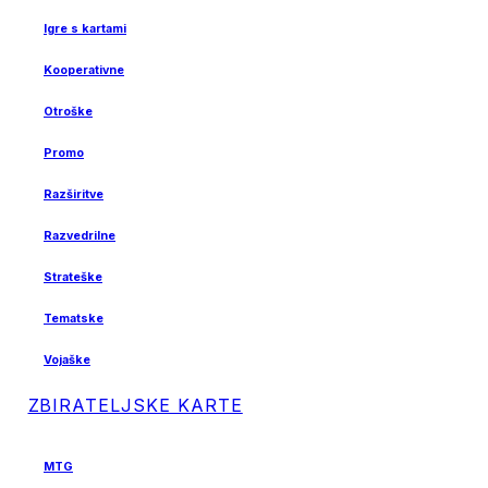
Igre s kartami
Kooperativne
Otroške
Promo
Razširitve
Razvedrilne
Strateške
Tematske
Vojaške
ZBIRATELJSKE KARTE
MTG