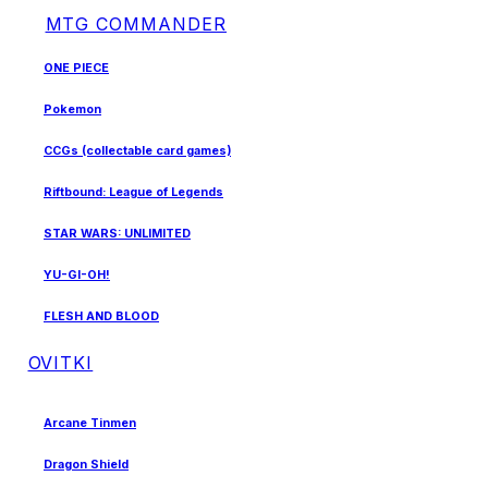
MTG COMMANDER
ONE PIECE
Pokemon
CCGs (collectable card games)
Riftbound: League of Legends
STAR WARS: UNLIMITED
YU-GI-OH!
FLESH AND BLOOD
OVITKI
Arcane Tinmen
Dragon Shield