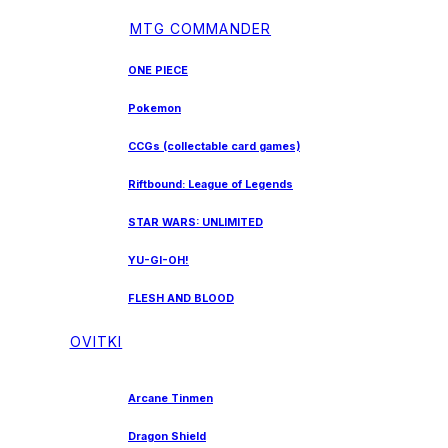
MTG COMMANDER
ONE PIECE
Pokemon
CCGs (collectable card games)
Riftbound: League of Legends
STAR WARS: UNLIMITED
YU-GI-OH!
FLESH AND BLOOD
OVITKI
Arcane Tinmen
Dragon Shield