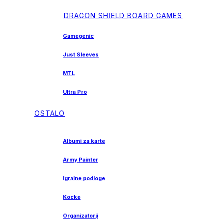
DRAGON SHIELD BOARD GAMES
Gamegenic
Just Sleeves
MTL
Ultra Pro
OSTALO
Albumi za karte
Army Painter
Igralne podloge
Kocke
Organizatorji