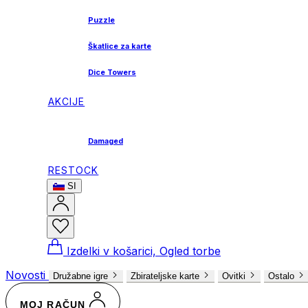
Puzzle
Škatlice za karte
Dice Towers
AKCIJE
Damaged
RESTOCK
SI
Izdelki v košarici, Ogled torbe
Novosti
Družabne igre
Zbirateljske karte
Ovitki
Ostalo
MOJ RAČUN