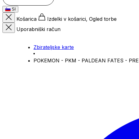
SI
Košarica
Izdelki v košarici, Ogled torbe
Uporabniški račun
Zbirateljske karte
POKEMON - PKM - PALDEAN FATES - PR