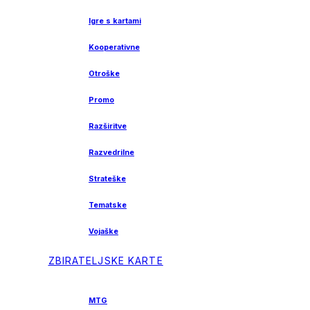
Igre s kartami
Kooperativne
Otroške
Promo
Razširitve
Razvedrilne
Strateške
Tematske
Vojaške
ZBIRATELJSKE KARTE
MTG