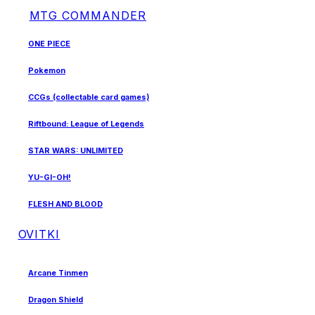
MTG COMMANDER
ONE PIECE
Pokemon
CCGs (collectable card games)
Riftbound: League of Legends
STAR WARS: UNLIMITED
YU-GI-OH!
FLESH AND BLOOD
OVITKI
Arcane Tinmen
Dragon Shield