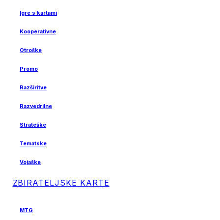
Igre s kartami
Kooperativne
Otroške
Promo
Razširitve
Razvedrilne
Strateške
Tematske
Vojaške
ZBIRATELJSKE KARTE
MTG