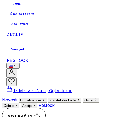
Puzzle
Škatlice za karte
Dice Towers
AKCIJE
Damaged
RESTOCK
SI
Izdelki v košarici, Ogled torbe
Novosti
Družabne igre
Zbirateljske karte
Ovitki
Restock
Ostalo
Akcije
MOJ RAČUN