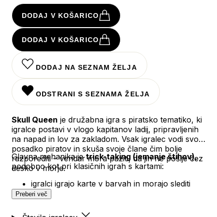
DODAJ V KOŠARICO
DODAJ V KOŠARICO
DODAJ NA SEZNAM ŽELJA
ODSTRANI S SEZNAMA ŽELJA
Skull Queen
je družabna igra s piratsko tematiko, ki
igralce postavi v vlogo kapitanov ladij, pripravljenih
na napad in lov za zakladom. Vsak igralec vodi svojo
posadko piratov in skuša svoje člane čim bolje
Glavna mehanika je
trick-taking (jemanje štihov)
,
razporediti – vendar mora paziti, da jih ne pošlje čez
podobno kot pri klasičnih igrah s kartami:
desko v morje.
igralci igrajo karte v barvah in morajo slediti
barvi, če jo imajo
Preberi več
najvišja karta pobere štih