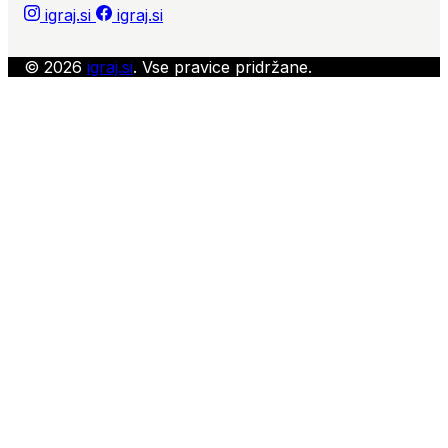
igraj.si
igraj.si
© 2026
igraj.si
. Vse pravice pridržane.