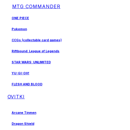
MTG COMMANDER
ONE PIECE
Pokemon
CCGs (collectable card games)
Riftbound: League of Legends
STAR WARS: UNLIMITED
YU-GI-OH!
FLESH AND BLOOD
OVITKI
Arcane Tinmen
Dragon Shield