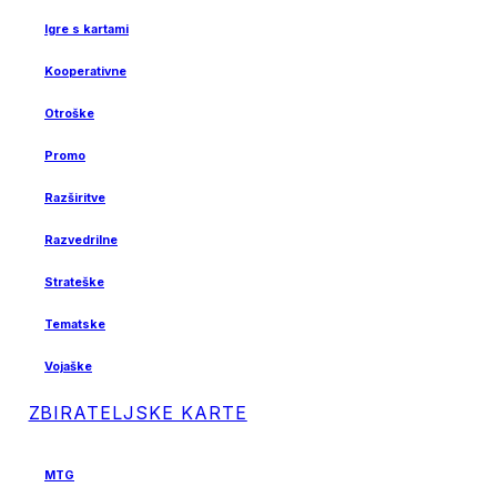
Igre s kartami
Kooperativne
Otroške
Promo
Razširitve
Razvedrilne
Strateške
Tematske
Vojaške
ZBIRATELJSKE KARTE
MTG