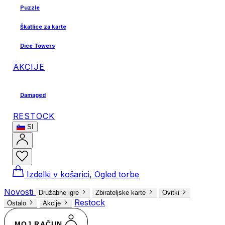
Puzzle
Škatlice za karte
Dice Towers
AKCIJE
Damaged
RESTOCK
SI
Izdelki v košarici, Ogled torbe
Novosti
Družabne igre
Zbirateljske karte
Ovitki
Restock
Ostalo
Akcije
MOJ RAČUN