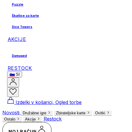
Puzzle
Škatlice za karte
Dice Towers
AKCIJE
Damaged
RESTOCK
SI
Izdelki v košarici, Ogled torbe
Novosti
Družabne igre
Zbirateljske karte
Ovitki
Restock
Ostalo
Akcije
MOJ RAČUN