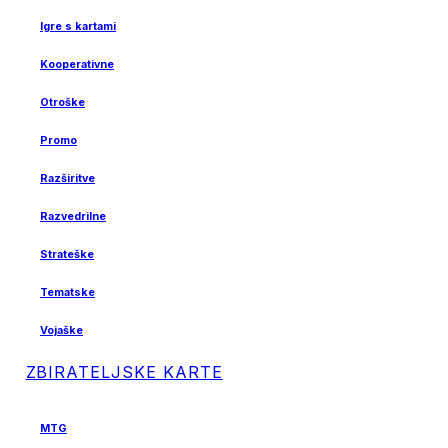
Igre s kartami
Kooperativne
Otroške
Promo
Razširitve
Razvedrilne
Strateške
Tematske
Vojaške
ZBIRATELJSKE KARTE
MTG