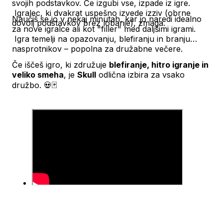
svojih podstavkov. Če izgubi vse, izpade iz igre.
Igralec, ki dvakrat uspešno izvede izziv (obrne
Naučiš se jo v nekaj minutah, kar jo naredi idealno
dovolj podstavkov brez lobanje), zmaga.
za nove igralce ali kot "filler" med daljšimi igrami.
Igra temelji na opazovanju, blefiranju in branju
nasprotnikov – popolna za družabne večere.
Če iščeš igro, ki združuje
blefiranje, hitro igranje in
veliko smeha
, je
Skull
odlična izbira za vsako
družbo. 💀🃏