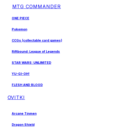
MTG COMMANDER
ONE PIECE
Pokemon
CCGs (collectable card games)
Riftbound: League of Legends
STAR WARS: UNLIMITED
YU-GI-OH!
FLESH AND BLOOD
OVITKI
Arcane Tinmen
Dragon Shield