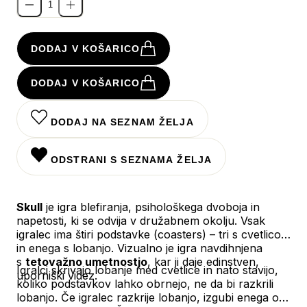
DODAJ V KOŠARICO
DODAJ V KOŠARICO
DODAJ NA SEZNAM ŽELJA
ODSTRANI S SEZNAMA ŽELJA
Skull
je igra blefiranja, psihološkega dvoboja in
napetosti, ki se odvija v družabnem okolju. Vsak
igralec ima štiri podstavke (coasters) – tri s cvetlico
in enega s lobanjo. Vizualno je igra navdihnjena
s
tetovažno umetnostjo
, kar ji daje edinstven,
Igralci skrivajo lobanje med cvetlice in nato stavijo,
uporniški videz.
koliko podstavkov lahko obrnejo, ne da bi razkrili
lobanjo. Če igralec razkrije lobanjo, izgubi enega od