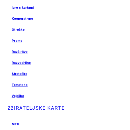
Igre s kartami
Kooperativne
Otroške
Promo
Razširitve
Razvedrilne
Strateške
Tematske
Vojaške
ZBIRATELJSKE KARTE
MTG