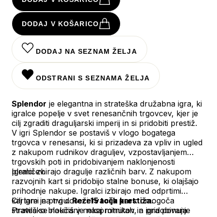
DODAJ V KOŠARICO
DODAJ NA SEZNAM ŽELJA
ODSTRANI S SEZNAMA ŽELJA
Splendor
je elegantna in strateška družabna igra, ki
igralce popelje v svet renesančnih trgovcev, kjer je
cilj zgraditi draguljarski imperij in si pridobiti prestiž.
V igri Splendor se postaviš v vlogo bogatega
trgovca v renesansi, ki si prizadeva za vpliv in ugled
z nakupom rudnikov draguljev, vzpostavljanjem
trgovskih poti in pridobivanjem naklonjenosti
plemičev.
Igralci zbirajo dragulje različnih barv. Z nakupom
razvojnih kart si pridobijo stalne bonuse, ki olajšajo
prihodnje nakupe. Igralci izbirajo med odprtimi
kartami na trgu.
Cilj igre je prvi doseči
Rezervacija kart
15 točk prestiža
: omogoča
.
strateško blokiranje nasprotnikov in pridobivanje
Pravila se naučiš v nekaj minutah, a igra ponuja