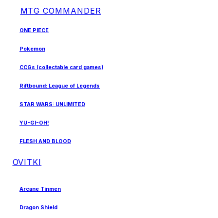
MTG COMMANDER
ONE PIECE
Pokemon
CCGs (collectable card games)
Riftbound: League of Legends
STAR WARS: UNLIMITED
YU-GI-OH!
FLESH AND BLOOD
OVITKI
Arcane Tinmen
Dragon Shield