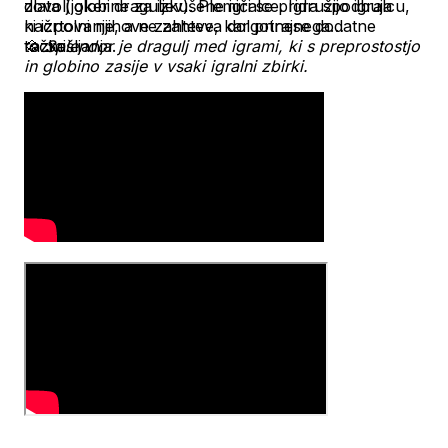
zlata (joker draguljev). Plemiči se pridružijo igralcu,
dovolj globine za izkušene igralce. Igra spodbuja
ki izpolni njihove zahteve, kar prinese dodatne
načrtovanje, a ne zahteva dolgotrajnega
točke.
razmišljanja.
💠
Splendor je dragulj med igrami, ki s preprostostjo
in globino zasije v vsaki igralni zbirki.