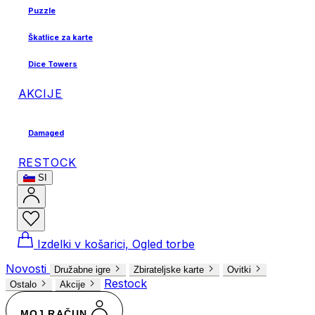
Puzzle
Škatlice za karte
Dice Towers
AKCIJE
Damaged
RESTOCK
SI
Izdelki v košarici, Ogled torbe
Novosti
Družabne igre
Zbirateljske karte
Ovitki
Restock
Ostalo
Akcije
MOJ RAČUN