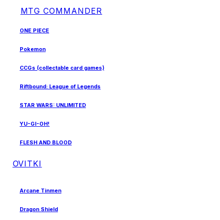
MTG COMMANDER
ONE PIECE
Pokemon
CCGs (collectable card games)
Riftbound: League of Legends
STAR WARS: UNLIMITED
YU-GI-OH!
FLESH AND BLOOD
OVITKI
Arcane Tinmen
Dragon Shield