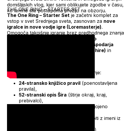
domišljijskih vlog, kjer sami oblikujete zgodbe v času,
THE ONE RING – STARTER SET
ko temne sile postopoma prežijo na obzorju.
The One Ring – Starter Set
je začetni komplet za
vstop v svet Srednjega sveta, zasnovan za
nove
igralce in nove vodje igre (Loremasterje)
.
Omogoča takojšnje igranje brez predhodnega znanja
pravil in je postavljen v čas
med Bilbovo
pustolovščino v Hobitu in dogodki Gospodarja
prstanov
, s poudarkom na
Širu (The Shire)
in
hobitih.
Vsebina:
Komplet vključuje vse potrebno za igranje:
24-stransko knjižico pravil
(poenostavljena
pravila),
52-stranski opis Šira
(štirje okraji, kraji,
prebivalci),
31-stransko pustolovščino
, prilagojeno
začetnikom,
8 vnaprej pripravljenih likov
(hobiti z imeni iz
Tolkienovega sveta),
2 veliki barvni karti
(Šir in Eriador),