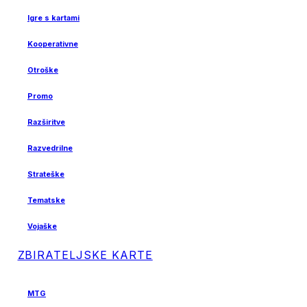
Igre s kartami
Kooperativne
Otroške
Promo
Razširitve
Razvedrilne
Strateške
Tematske
Vojaške
ZBIRATELJSKE KARTE
MTG