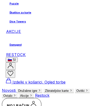
Puzzle
Škatlice za karte
Dice Towers
AKCIJE
Damaged
RESTOCK
SI
Izdelki v košarici, Ogled torbe
Novosti
Družabne igre
Zbirateljske karte
Ovitki
Restock
Ostalo
Akcije
MOJ RAČUN