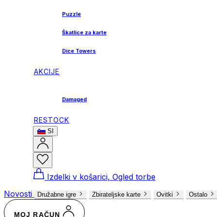
Puzzle
Škatlice za karte
Dice Towers
AKCIJE
Damaged
RESTOCK
SI
Izdelki v košarici, Ogled torbe
Novosti
Družabne igre
Zbirateljske karte
Ovitki
Ostalo
MOJ RAČUN