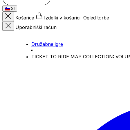
SI
Košarica
Izdelki v košarici, Ogled torbe
Uporabniški račun
Družabne igre
TICKET TO RIDE MAP COLLECTION: VOLU