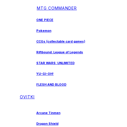
MTG COMMANDER
ONE PIECE
Pokemon
CCGs (collectable card games)
Riftbound: League of Legends
STAR WARS: UNLIMITED
YU-GI-OH!
FLESH AND BLOOD
OVITKI
Arcane Tinmen
Dragon Shield