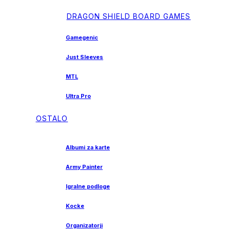
DRAGON SHIELD BOARD GAMES
Gamegenic
Just Sleeves
MTL
Ultra Pro
OSTALO
Albumi za karte
Army Painter
Igralne podloge
Kocke
Organizatorji