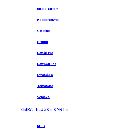
Igre s kartami
Kooperativne
Otroške
Promo
Razširitve
Razvedrilne
Strateške
Tematske
Vojaške
ZBIRATELJSKE KARTE
MTG