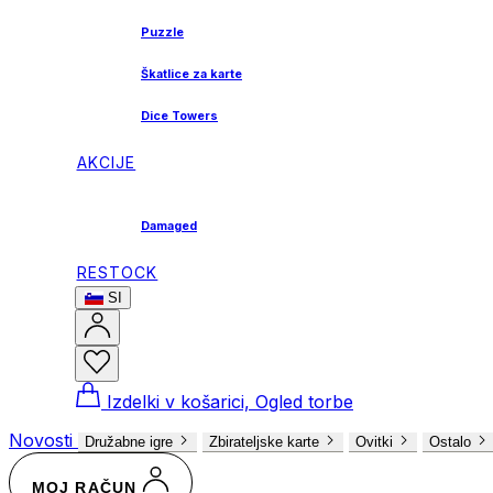
Puzzle
Škatlice za karte
Dice Towers
AKCIJE
Damaged
RESTOCK
SI
Izdelki v košarici, Ogled torbe
Novosti
Družabne igre
Zbirateljske karte
Ovitki
Ostalo
MOJ RAČUN