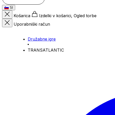
SI
Košarica
Izdelki v košarici, Ogled torbe
Uporabniški račun
Družabne igre
TRANSATLANTIC