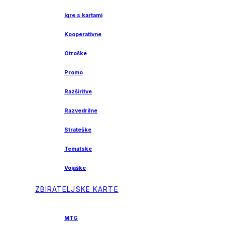
Igre s kartami
Kooperativne
Otroške
Promo
Razširitve
Razvedrilne
Strateške
Tematske
Vojaške
ZBIRATELJSKE KARTE
MTG