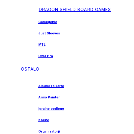
DRAGON SHIELD BOARD GAMES
Gamegenic
Just Sleeves
MTL
Ultra Pro
OSTALO
Albumi za karte
Army Painter
Igralne podloge
Kocke
Organizatorji