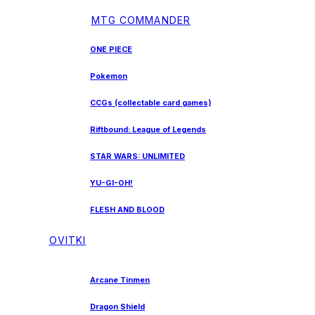
MTG COMMANDER
ONE PIECE
Pokemon
CCGs (collectable card games)
Riftbound: League of Legends
STAR WARS: UNLIMITED
YU-GI-OH!
FLESH AND BLOOD
OVITKI
Arcane Tinmen
Dragon Shield