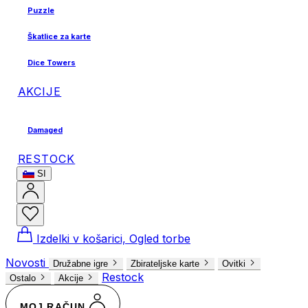
Puzzle
Škatlice za karte
Dice Towers
AKCIJE
Damaged
RESTOCK
SI
Izdelki v košarici, Ogled torbe
Novosti
Družabne igre
Zbirateljske karte
Ovitki
Restock
Ostalo
Akcije
MOJ RAČUN