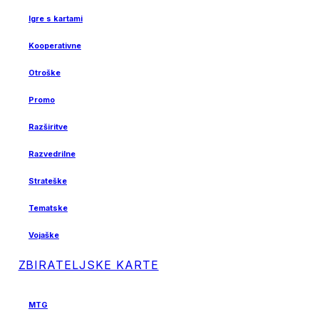
Igre s kartami
Kooperativne
Otroške
Promo
Razširitve
Razvedrilne
Strateške
Tematske
Vojaške
ZBIRATELJSKE KARTE
MTG