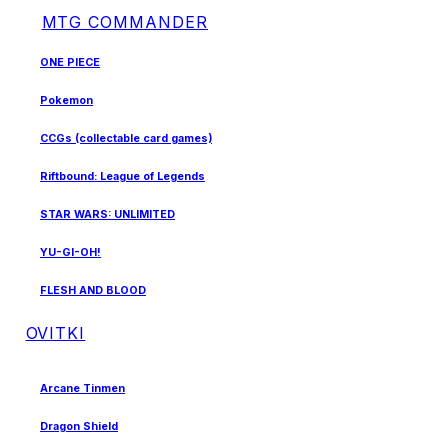
MTG COMMANDER
ONE PIECE
Pokemon
CCGs (collectable card games)
Riftbound: League of Legends
STAR WARS: UNLIMITED
YU-GI-OH!
FLESH AND BLOOD
OVITKI
Arcane Tinmen
Dragon Shield