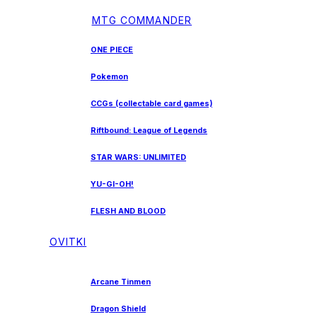
MTG COMMANDER
ONE PIECE
Pokemon
CCGs (collectable card games)
Riftbound: League of Legends
STAR WARS: UNLIMITED
YU-GI-OH!
FLESH AND BLOOD
OVITKI
Arcane Tinmen
Dragon Shield