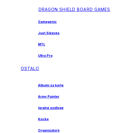
DRAGON SHIELD BOARD GAMES
Gamegenic
Just Sleeves
MTL
Ultra Pro
OSTALO
Albumi za karte
Army Painter
Igralne podloge
Kocke
Organizatorji