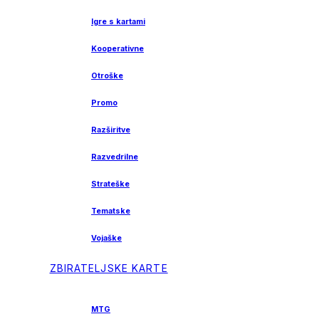
Igre s kartami
Kooperativne
Otroške
Promo
Razširitve
Razvedrilne
Strateške
Tematske
Vojaške
ZBIRATELJSKE KARTE
MTG