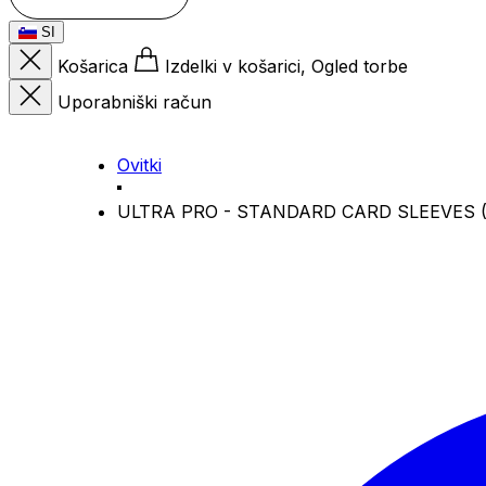
SI
Košarica
Izdelki v košarici, Ogled torbe
Uporabniški račun
Ovitki
ULTRA PRO - STANDARD CARD SLEEVES (