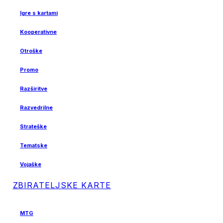
Igre s kartami
Kooperativne
Otroške
Promo
Razširitve
Razvedrilne
Strateške
Tematske
Vojaške
ZBIRATELJSKE KARTE
MTG