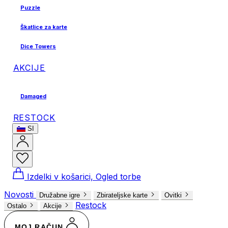
Puzzle
Škatlice za karte
Dice Towers
AKCIJE
Damaged
RESTOCK
SI
Izdelki v košarici, Ogled torbe
Novosti
Družabne igre
Zbirateljske karte
Ovitki
Restock
Ostalo
Akcije
MOJ RAČUN