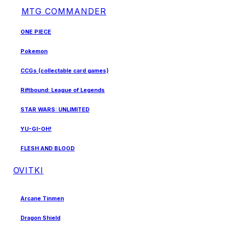
MTG COMMANDER
ONE PIECE
Pokemon
CCGs (collectable card games)
Riftbound: League of Legends
STAR WARS: UNLIMITED
YU-GI-OH!
FLESH AND BLOOD
OVITKI
Arcane Tinmen
Dragon Shield