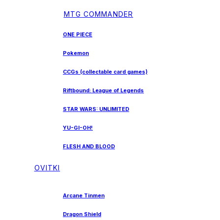
MTG COMMANDER
ONE PIECE
Pokemon
CCGs (collectable card games)
Riftbound: League of Legends
STAR WARS: UNLIMITED
YU-GI-OH!
FLESH AND BLOOD
OVITKI
Arcane Tinmen
Dragon Shield