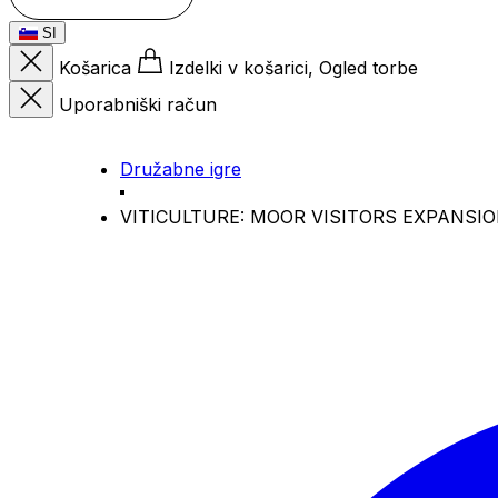
SI
Košarica
Izdelki v košarici, Ogled torbe
Uporabniški račun
Družabne igre
VITICULTURE: MOOR VISITORS EXPANSI