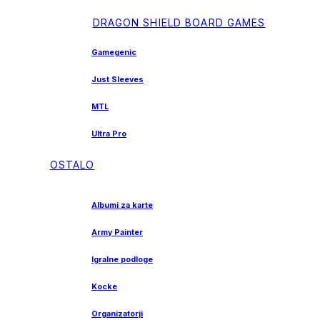
DRAGON SHIELD BOARD GAMES
Gamegenic
Just Sleeves
MTL
Ultra Pro
OSTALO
Albumi za karte
Army Painter
Igralne podloge
Kocke
Organizatorji