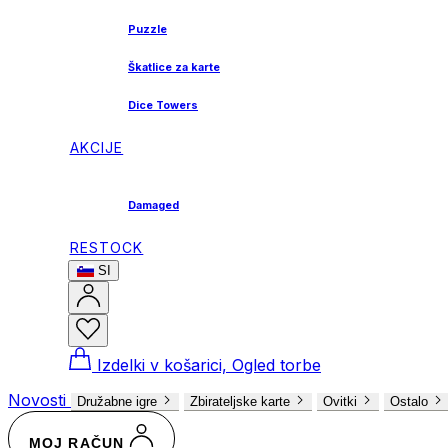
Puzzle
Škatlice za karte
Dice Towers
AKCIJE
Damaged
RESTOCK
SI
Izdelki v košarici, Ogled torbe
Novosti
Družabne igre
Zbirateljske karte
Ovitki
Ostalo
MOJ RAČUN