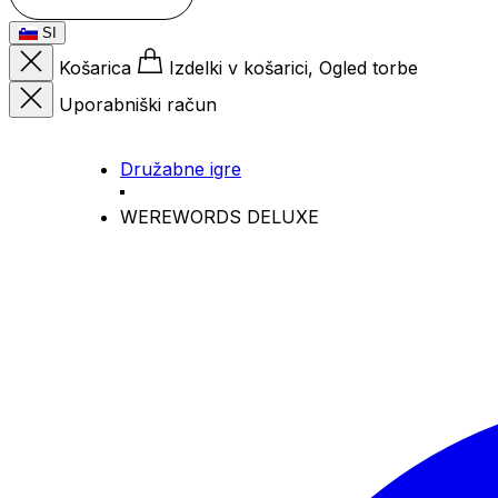
SI
Košarica
Izdelki v košarici, Ogled torbe
Uporabniški račun
Družabne igre
WEREWORDS DELUXE