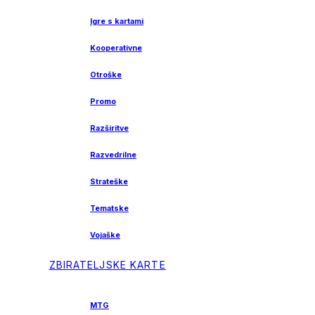
Igre s kartami
Kooperativne
Otroške
Promo
Razširitve
Razvedrilne
Strateške
Tematske
Vojaške
ZBIRATELJSKE KARTE
MTG