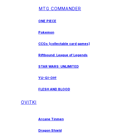
MTG COMMANDER
ONE PIECE
Pokemon
CCGs (collectable card games)
Riftbound: League of Legends
STAR WARS: UNLIMITED
YU-GI-OH!
FLESH AND BLOOD
OVITKI
Arcane Tinmen
Dragon Shield