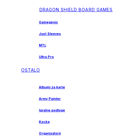
DRAGON SHIELD BOARD GAMES
Gamegenic
Just Sleeves
MTL
Ultra Pro
OSTALO
Albumi za karte
Army Painter
Igralne podloge
Kocke
Organizatorji