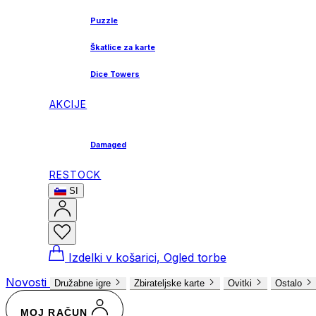
Puzzle
Škatlice za karte
Dice Towers
AKCIJE
Damaged
RESTOCK
SI
Izdelki v košarici, Ogled torbe
Novosti
Družabne igre
Zbirateljske karte
Ovitki
Ostalo
MOJ RAČUN