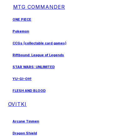
MTG COMMANDER
ONE PIECE
Pokemon
CCGs (collectable card games)
Riftbound: League of Legends
STAR WARS: UNLIMITED
YU-GI-OH!
FLESH AND BLOOD
OVITKI
Arcane Tinmen
Dragon Shield