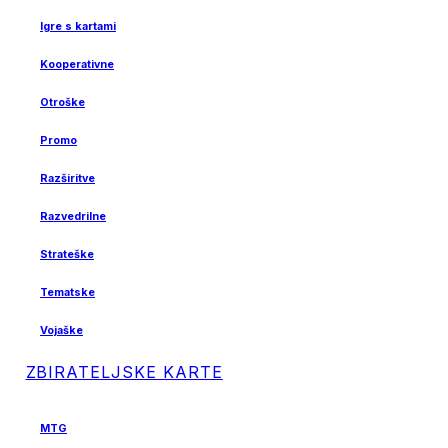
Igre s kartami
Kooperativne
Otroške
Promo
Razširitve
Razvedrilne
Strateške
Tematske
Vojaške
ZBIRATELJSKE KARTE
MTG