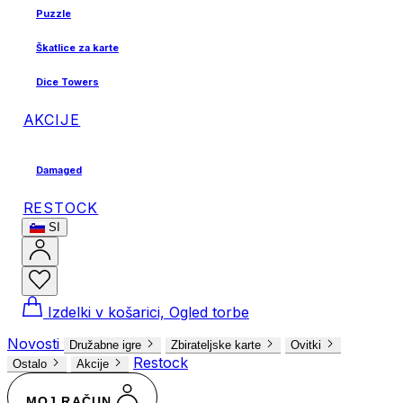
Puzzle
Škatlice za karte
Dice Towers
AKCIJE
Damaged
RESTOCK
SI
Izdelki v košarici, Ogled torbe
Novosti
Družabne igre
Zbirateljske karte
Ovitki
Restock
Ostalo
Akcije
MOJ RAČUN