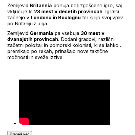
Zemljevid
Britannia
ponuja bolj zgoščeno igro, saj
vključuje le
23 mest v desetih provincah
. Igralci
začnejo v
Londonu in Boulognu
ter širijo svoj vpliv
po Britaniji iz juga.
Zemljevid
Germania
pa vsebuje
30 mest v
dvanajstih provincah
. Dodani gradovi, različni
začetni položaji in pomorski kolonisti, ki se lahko
premikajo po rekah, prinašajo nove taktične
možnosti in sveže izzive.
Preberi več