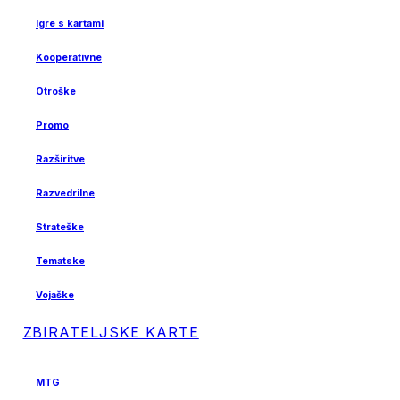
Igre s kartami
Kooperativne
Otroške
Promo
Razširitve
Razvedrilne
Strateške
Tematske
Vojaške
ZBIRATELJSKE KARTE
MTG