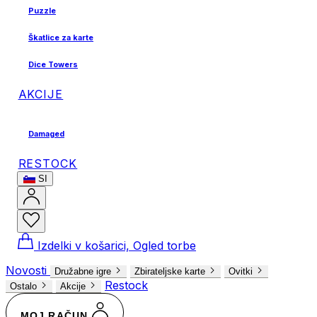
Puzzle
Škatlice za karte
Dice Towers
AKCIJE
Damaged
RESTOCK
SI
Izdelki v košarici, Ogled torbe
Novosti
Družabne igre
Zbirateljske karte
Ovitki
Restock
Ostalo
Akcije
MOJ RAČUN