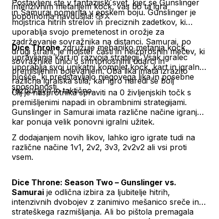
Postavljeni ste v fantazijski svet, kjer se Gunslinger
intenzivnim metanjem kock, vas bo ta igra
in Samurai pomerita v epskem boju. Gunslinger je
popolnoma navdušila! 🎲⚔️
mojstrica hitrih strelov in preciznih zadetkov, ki
uporablja svojo premetenost in orožje za
zadrževanje sovražnika na distanci. Samurai, po
Dice Throne
združuje mehaniko metanja kock,
drugi strani, je mojster časti in neizprosnih mečev, ki
upravljanja kart in razvoja strategij. Vsak igralec
sovražnike uniči s smrtonosnimi udarci in
uporablja svoj unikatni komplet kock, kart in igralne
premišljenim bojevanjem. Oba lika imata izrazito
plošče, ki predstavljajo njegovega lika in posebne
različna igralska stila, kar igro naredi še bolj
sposobnosti.
razburljivo in taktično.
Cilj je nasprotnika spraviti na 0 življenjskih točk s
premišljenimi napadi in obrambnimi strategijami.
Gunslinger in Samurai imata različne načine igranja,
kar ponuja velik ponovni igralni užitek.
Z dodajanjem novih likov, lahko igro igrate tudi na
različne načine 1v1, 2v2, 3v3, 2v2v2 ali vsi proti
vsem.
Dice Throne: Season Two – Gunslinger vs.
Samurai
je odlična izbira za ljubitelje hitrih,
intenzivnih dvobojev z zanimivo mešanico sreče in
strateškega razmišljanja. Ali bo pištola premagala