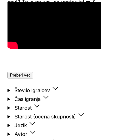
meč? To je na vas, da ugotovite! 🔫🗡️
Preberi več
Število igralcev
Čas igranja
Starost
Starost (ocena skupnosti)
Jezik
Avtor