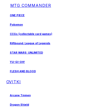
MTG COMMANDER
ONE PIECE
Pokemon
CCGs (collectable card games)
Riftbound: League of Legends
STAR WARS: UNLIMITED
YU-GI-OH!
FLESH AND BLOOD
OVITKI
Arcane Tinmen
Dragon Shield