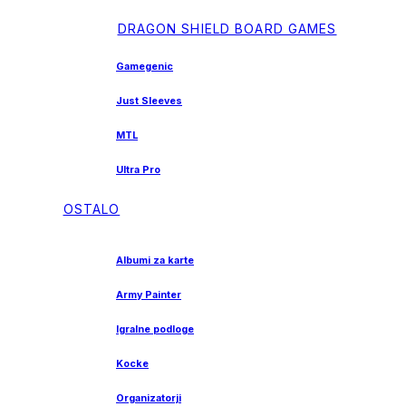
DRAGON SHIELD BOARD GAMES
Gamegenic
Just Sleeves
MTL
Ultra Pro
OSTALO
Albumi za karte
Army Painter
Igralne podloge
Kocke
Organizatorji