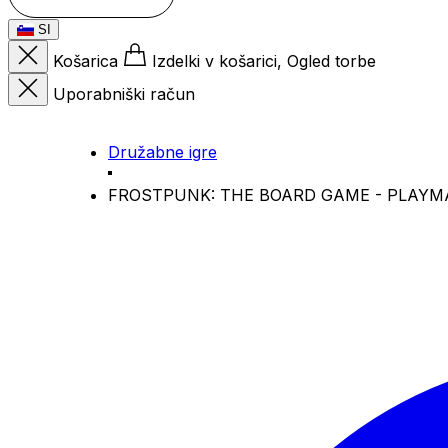
SI
Košarica
Izdelki v košarici, Ogled torbe
Uporabniški račun
Družabne igre
FROSTPUNK: THE BOARD GAME - PLAYM