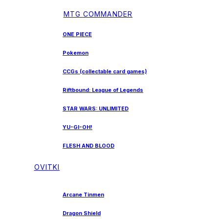
MTG COMMANDER
ONE PIECE
Pokemon
CCGs (collectable card games)
Riftbound: League of Legends
STAR WARS: UNLIMITED
YU-GI-OH!
FLESH AND BLOOD
OVITKI
Arcane Tinmen
Dragon Shield