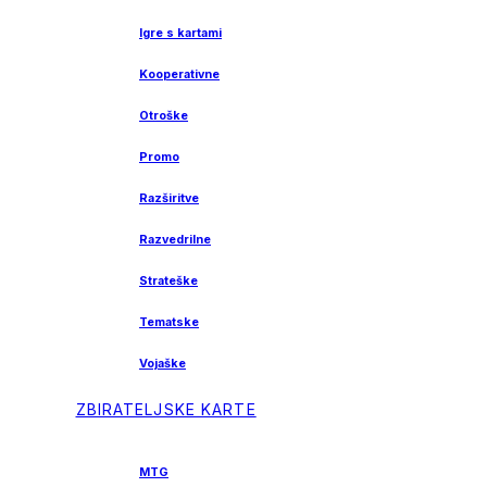
Igre s kartami
Kooperativne
Otroške
Promo
Razširitve
Razvedrilne
Strateške
Tematske
Vojaške
ZBIRATELJSKE KARTE
MTG