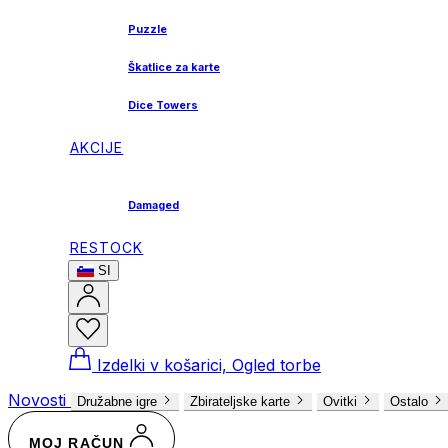
Puzzle
Škatlice za karte
Dice Towers
AKCIJE
Damaged
RESTOCK
SI
Izdelki v košarici, Ogled torbe
Novosti
Družabne igre
Zbirateljske karte
Ovitki
Ostalo
MOJ RAČUN