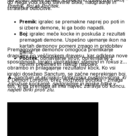
do njega vodi skozi številne bitke, nadgradnje in
Premik
,
Boj
ali
Počitek
.
strateške odločitve.
Premik
: igralec se premakne naprej po poti in
si izbere demone, ki ga bodo napadli.
Boj
: igralec meče kocke in poskuša z rezultati
premagati demone. Uspešno ujemanje ikon na
kartah demonov pomeni zmago in pridobitev
Premagovanje demonov omogoča premikanje
plena.
draguljev po veščinskem drevesu, kar odklepa nove
Počitek
: obnavljanje virov, opremljanje z
sposobnosti. Igralci uporabljajo
stamino
in
fokus
za
novimi predmeti in nakup napojev.
obrambo in prilagajanje rezultatov kock. Ko vsi
igralci dosežejo Sanctum, se začne neprekinjen boj
🔥
Sanctum je akcijsko-fantazijska pustolovščina, ki
z Demon Lordom, brez možnosti počitka – zmaga
združuje kockanje, nadgradnje in epske bitke v
tisti, ki ga premaga ali ima največ zdravja ob koncu.
napeti dirki proti zlu.