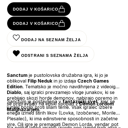
DODAJ V KOŠARICO
DODAJ V KOŠARICO
DODAJ NA SEZNAM ŽELJA
ODSTRANI S SEZNAMA ŽELJA
Sanctum
je pustolovska družabna igra, ki jo je
oblikoval
Filip Neduk
in jo izdaja
Czech Games
Edition
. Tematsko je močno navdihnjena z videoigro
Diablo
, saj igralci prevzamejo vloge junakov, ki se
prebijajo skozi horde demonov, nabirajo opremo in
Sanctum je postavljena v
fantazijski svet
, kjer se
se pripravljajo na epski spopad z
Demon Lordom
junaki borijo proti silam teme. Vsak igralec izbere
Malghazarjem
.
enega izmed štirih likov (Lovka, Izobčenec, Morilec,
Plesalec), ki ima edinstvene sposobnosti in začetne
vire. Cilj igre je premagati Demon Lorda, vendar pot
Na potezi lahko igralec izvede eno izmed treh akcij –