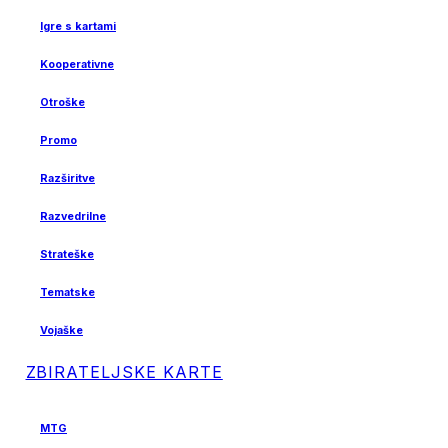
Igre s kartami
Kooperativne
Otroške
Promo
Razširitve
Razvedrilne
Strateške
Tematske
Vojaške
ZBIRATELJSKE KARTE
MTG