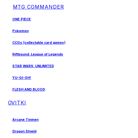
MTG COMMANDER
ONE PIECE
Pokemon
CCGs (collectable card games)
Riftbound: League of Legends
STAR WARS: UNLIMITED
YU-GI-OH!
FLESH AND BLOOD
OVITKI
Arcane Tinmen
Dragon Shield