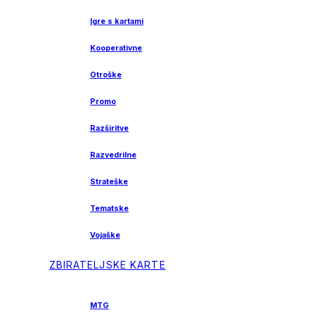
Igre s kartami
Kooperativne
Otroške
Promo
Razširitve
Razvedrilne
Strateške
Tematske
Vojaške
ZBIRATELJSKE KARTE
MTG