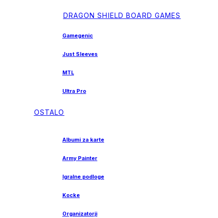
DRAGON SHIELD BOARD GAMES
Gamegenic
Just Sleeves
MTL
Ultra Pro
OSTALO
Albumi za karte
Army Painter
Igralne podloge
Kocke
Organizatorji