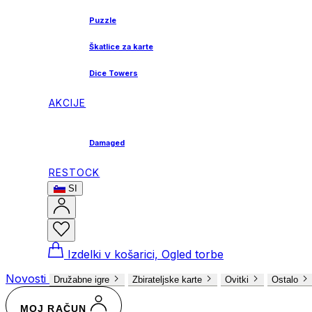
Puzzle
Škatlice za karte
Dice Towers
AKCIJE
Damaged
RESTOCK
SI
Izdelki v košarici, Ogled torbe
Novosti
Družabne igre
Zbirateljske karte
Ovitki
Ostalo
MOJ RAČUN