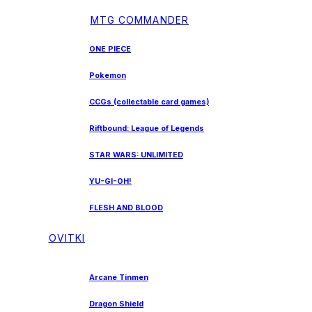
MTG COMMANDER
ONE PIECE
Pokemon
CCGs (collectable card games)
Riftbound: League of Legends
STAR WARS: UNLIMITED
YU-GI-OH!
FLESH AND BLOOD
OVITKI
Arcane Tinmen
Dragon Shield