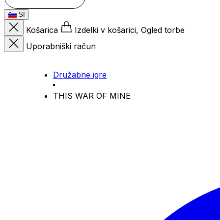
SI
Košarica
Izdelki v košarici, Ogled torbe
Uporabniški račun
Družabne igre
THIS WAR OF MINE