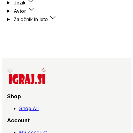
Jezik
Avtor
Založnik in leto
Shop
Shop All
Account
My Account