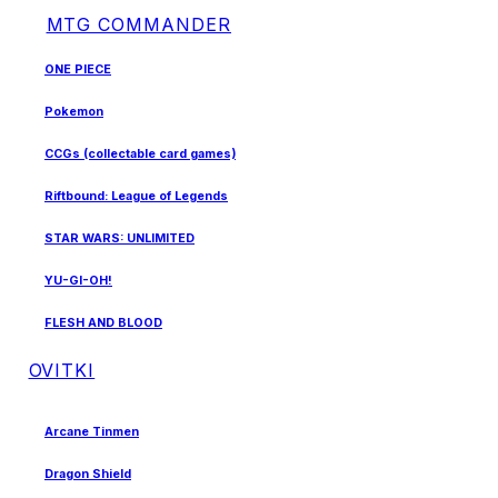
MTG COMMANDER
ONE PIECE
Pokemon
CCGs (collectable card games)
Riftbound: League of Legends
STAR WARS: UNLIMITED
YU-GI-OH!
FLESH AND BLOOD
OVITKI
Arcane Tinmen
Dragon Shield