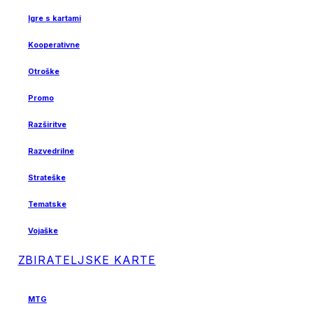
Igre s kartami
Kooperativne
Otroške
Promo
Razširitve
Razvedrilne
Strateške
Tematske
Vojaške
ZBIRATELJSKE KARTE
MTG