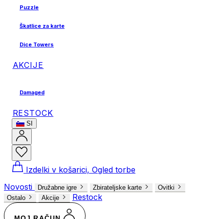
Puzzle
Škatlice za karte
Dice Towers
AKCIJE
Damaged
RESTOCK
SI
Izdelki v košarici, Ogled torbe
Novosti
Družabne igre
Zbirateljske karte
Ovitki
Restock
Ostalo
Akcije
MOJ RAČUN