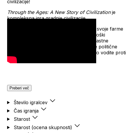
civilizacije!
Through the Ages: A New Story of Civilization
je
kompleksna igra gradnje civilizacije.
Začnete z majhnim plemenom. Ko širite svoje farme
in rudnike, postavljate temelje za tehnološki
napredek, boljše oblike vladanja in veličastne
čudeže. Vaša vojaška moč podpira vaše politične
sposobnosti, medtem ko svojo civilizacijo vodite proti
veličini.
Preberi več
Število igralcev
Čas igranja
Starost
Starost (ocena skupnosti)