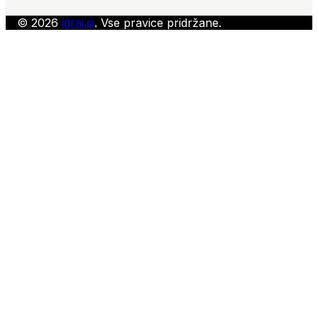
© 2026
igraj.si
. Vse pravice pridržane.