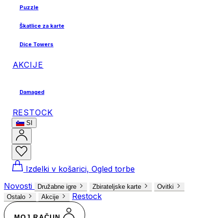
Puzzle
Škatlice za karte
Dice Towers
AKCIJE
Damaged
RESTOCK
SI
Izdelki v košarici, Ogled torbe
Novosti
Družabne igre
Zbirateljske karte
Ovitki
Restock
Ostalo
Akcije
MOJ RAČUN