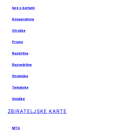
Igre s kartami
Kooperativne
Otroške
Promo
Razširitve
Razvedrilne
Strateške
Tematske
Vojaške
ZBIRATELJSKE KARTE
MTG