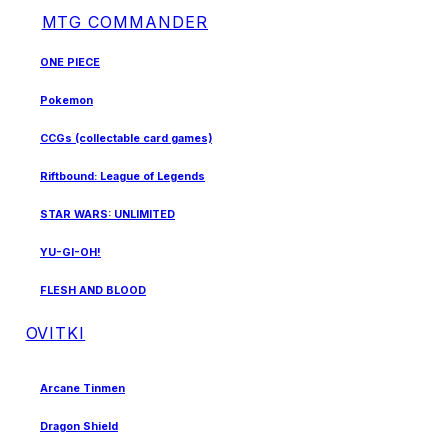
MTG COMMANDER
ONE PIECE
Pokemon
CCGs (collectable card games)
Riftbound: League of Legends
STAR WARS: UNLIMITED
YU-GI-OH!
FLESH AND BLOOD
OVITKI
Arcane Tinmen
Dragon Shield