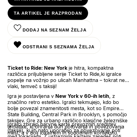
TA ARTIKEL JE RAZPRODAN
DODAJ NA SEZNAM ŽELJA
ODSTRANI S SEZNAMA ŽELJA
Ticket to Ride: New York
je hitra, kompaktna
različica priljubljene serije Ticket to Ride,ki igralce
popelje na vožnjo po ulicah Manhattna – tokrat ne z
vlaki, temveč s taksiji!
Igra je postavljena v
New York v 60-ih letih
, z
značilno retro estetiko. Igralci tekmujejo, kdo bo
bolje povezal znamenitosti mesta, kot so Empire
State Building, Central Park in Brooklyn, s pomočjo
taksijev. Gre za urbano različico klasične železniške
Igralci zbirajo barvne karte prevoznih sredstev
tematike, ki ohranja duh potovanja in povezovanja
(taksiji), ki jih nato uporabijo za povezovanje poti
mest, a v bolj lokalnem in sodobnem kontekstu.
med lokacijami. Z ustreznimi kartami zasedeš poti na