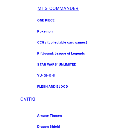
MTG COMMANDER
ONE PIECE
Pokemon
CCGs (collectable card games)
Riftbound: League of Legends
STAR WARS: UNLIMITED
YU-GI-OH!
FLESH AND BLOOD
OVITKI
Arcane Tinmen
Dragon Shield