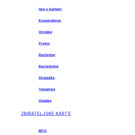
Igre s kartami
Kooperativne
Otroške
Promo
Razširitve
Razvedrilne
Strateške
Tematske
Vojaške
ZBIRATELJSKE KARTE
MTG