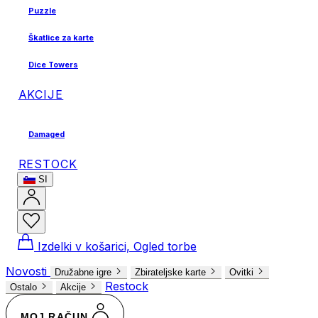
Puzzle
Škatlice za karte
Dice Towers
AKCIJE
Damaged
RESTOCK
SI
Izdelki v košarici, Ogled torbe
Novosti
Družabne igre
Zbirateljske karte
Ovitki
Restock
Ostalo
Akcije
MOJ RAČUN