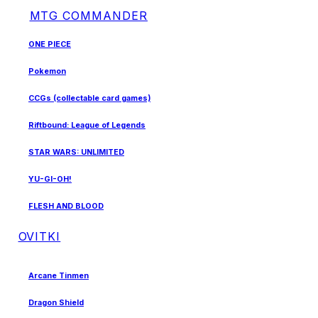
MTG COMMANDER
ONE PIECE
Pokemon
CCGs (collectable card games)
Riftbound: League of Legends
STAR WARS: UNLIMITED
YU-GI-OH!
FLESH AND BLOOD
OVITKI
Arcane Tinmen
Dragon Shield