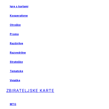
Igre s kartami
Kooperativne
Otroške
Promo
Razširitve
Razvedrilne
Strateške
Tematske
Vojaške
ZBIRATELJSKE KARTE
MTG