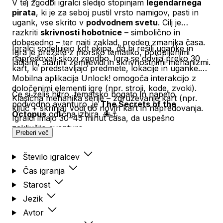
V tej zgodbi igralci sledijo stopinjam
legendarnega
pirata
, ki je za seboj pustil vrsto namigov, pasti in
ugank, vse skrito v
podvodnem svetu
. Cilj je
razkriti
skrivnosti hobotnice
– simbolično in
dobesedno – ter najti zaklad, preden zmanjka časa.
Igralci sodelujejo kot ekipa, da bi rešili uganke in
Igra je prežeta z morsko tematiko, potopljenimi
napredovali skozi zgodbo. Igra se odvija preko 30
ladjami, starimi zemljevidi in skrivnostnimi mehanizmi.
kart, ki predstavljajo predmete, lokacije in uganke.
Mobilna aplikacija Unlock! omogoča interakcijo z
določenimi elementi igre (npr. stroji, kode, zvoki).
Če si želiš hitro, tematsko bogato in napeto
Klasična mehanika serije – združevanje kart (npr.
podvodno avanturo, je
The Secrets of the
ključ + skrinja) vodi do novih kart in napredovanja.
Octopus
odlična izbira. 🐙⚓
Igralci imajo 30–45 minut časa, da uspešno
zaključijo avanturo.
Preberi več
Število igralcev
Čas igranja
Starost
Jezik
Avtor