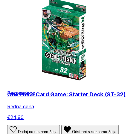
Razprodano
One Piece Card Game: Starter Deck (ST-32)
Redna cena
€24,90
Dodaj na seznam želja
Odstrani s seznama želja