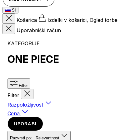
SI
Košarica
Izdelki v košarici, Ogled torbe
Uporabniški račun
KATEGORIJE
ONE PIECE
Filter
Filter
Razpoložljivost
Cena
UPORABI
Razvrsti po:
Relevantnost