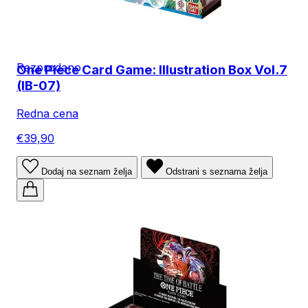
Razprodano
One Piece Card Game: Illustration Box Vol.7
(IB-07)
Redna cena
€39,90
Dodaj na seznam želja
Odstrani s seznama želja