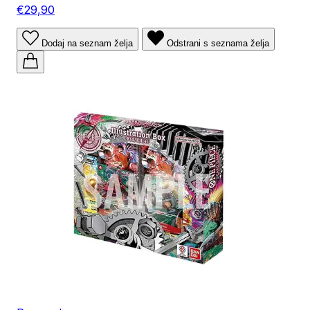
€29,90
Dodaj na seznam želja
Odstrani s seznama želja