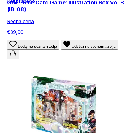
Razprodano
One Piece Card Game: Illustration Box Vol.8
(IB-08)
Redna cena
€39,90
Dodaj na seznam želja
Odstrani s seznama želja