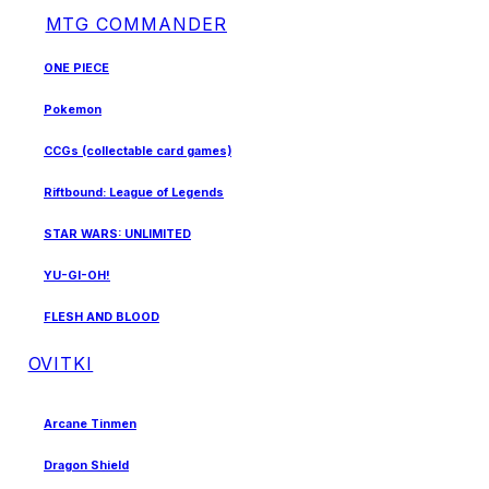
MTG COMMANDER
ONE PIECE
Pokemon
CCGs (collectable card games)
Riftbound: League of Legends
STAR WARS: UNLIMITED
YU-GI-OH!
FLESH AND BLOOD
OVITKI
Arcane Tinmen
Dragon Shield