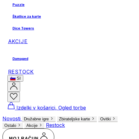
Puzzle
Škatlice za karte
Dice Towers
AKCIJE
Damaged
RESTOCK
SI
Izdelki v košarici, Ogled torbe
Novosti
Družabne igre
Zbirateljske karte
Ovitki
Restock
Ostalo
Akcije
MOJ RAČUN