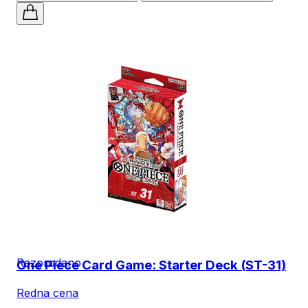
Razprodano
One Piece Card Game: Starter Deck (ST-31)
Redna cena